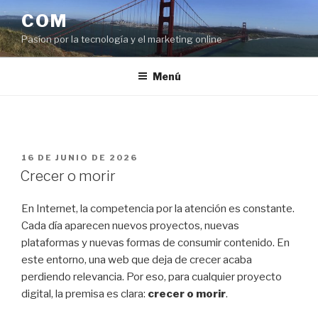
Saltar
COM
al
Pasíon por la tecnología y el marketing online
contenido
Menú
PUBLICADO
16 DE JUNIO DE 2026
EL
Crecer o morir
En Internet, la competencia por la atención es constante.
Cada día aparecen nuevos proyectos, nuevas
plataformas y nuevas formas de consumir contenido. En
este entorno, una web que deja de crecer acaba
perdiendo relevancia. Por eso, para cualquier proyecto
digital, la premisa es clara:
crecer o morir
.