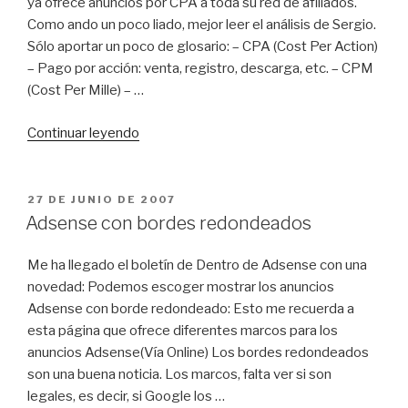
los
ya ofrece anuncios por CPA a toda su red de afiliados.
anunciantes»
Como ando un poco liado, mejor leer el análisis de Sergio.
Sólo aportar un poco de glosario: – CPA (Cost Per Action)
– Pago por acción: venta, registro, descarga, etc. – CPM
(Cost Per Mille) – …
«CPA
Continuar leyendo
en
Google
Adsense»
PUBLICADO
27 DE JUNIO DE 2007
EL
Adsense con bordes redondeados
Me ha llegado el boletín de Dentro de Adsense con una
novedad: Podemos escoger mostrar los anuncios
Adsense con borde redondeado: Esto me recuerda a
esta página que ofrece diferentes marcos para los
anuncios Adsense(Vía Online) Los bordes redondeados
son una buena noticia. Los marcos, falta ver si son
legales, es decir, si Google los …