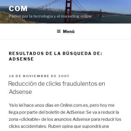
Saltar
COM
al
Pasíon por la tecnología y el marketing online
contenido
Menú
RESULTADOS DE LA BÚSQUEDA DE:
ADSENSE
PUBLICADO
16 DE NOVIEMBRE DE 2007
EL
Reducción de clicks fraudulentos en
Adsense
Ya lo leí hace unos días en Online.com.es, pero hoy me
llega por parte del boletín de AdSense: Se va a reducir la
zona «clickable» de los anuncios Adsense para reducir los
clicks accidentales. Ruben opina que supondrá una