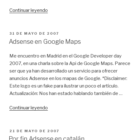
«Adsense
Continuar leyendo
con
bordes
redondeados»
PUBLICADO
31 DE MAYO DE 2007
EL
Adsense en Google Maps
Me encuentro en Madrid en el Google Developer day
2007, en una charla sobre la Api de Google Maps. Parece
ser que ya han desarrollado un servicio para ofrecer
anuncios Adsense en los mapas de Google. *Disclaimer:
Este logo es un fake para ilustrar un poco el artículo.
Actualización: Nos han estado hablando también de …
«Adsense
Continuar leyendo
en
Google
Maps»
PUBLICADO
21 DE MAYO DE 2007
EL
Por fin Adsense en catalán