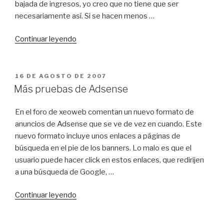
bajada de ingresos, yo creo que no tiene que ser
necesariamente así. Si se hacen menos …
«Reducción
Continuar leyendo
de
clicks
fraudulentos
PUBLICADO
16 DE AGOSTO DE 2007
EL
en
Más pruebas de Adsense
Adsense»
En el foro de xeoweb comentan un nuevo formato de
anuncios de Adsense que se ve de vez en cuando. Este
nuevo formato incluye unos enlaces a páginas de
búsqueda en el pie de los banners. Lo malo es que el
usuario puede hacer click en estos enlaces, que redirijen
a una búsqueda de Google, …
«Más
Continuar leyendo
pruebas
de