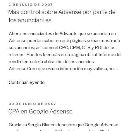
Adsense»
PUBLICADO
1 DE JULIO DE 2007
EL
Más control sobre Adsense por parte de
los anunciantes
Ahora los anunciantes de Adwords que se anuncian en
Adsense pueden saber en qué páginas se han mostrado
sus anuncios, asi como el CPC, CPM, CTR y ROI de los
mismos. Puedes leer más en la página oficial: Informe del
rendimiento de la ubicación de los anuncios
Adsense.Creo que es una información muy valiosa, no …
«Más
Continuar leyendo
control
sobre
Adsense
PUBLICADO
30 DE JUNIO DE 2007
EL
por
CPA en Google Adsense
parte
de
Gracias a Sergio Blanco descubro que Google Adsense