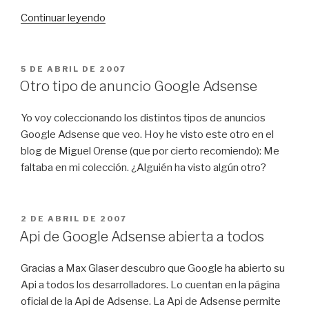
«Cambio
Continuar leyendo
oficial
en
los
PUBLICADO
5 DE ABRIL DE 2007
EL
anuncios
Otro tipo de anuncio Google Adsense
de
Adsense»
Yo voy coleccionando los distintos tipos de anuncios
Google Adsense que veo. Hoy he visto este otro en el
blog de Miguel Orense (que por cierto recomiendo): Me
faltaba en mi colección. ¿Alguién ha visto algún otro?
PUBLICADO
2 DE ABRIL DE 2007
EL
Api de Google Adsense abierta a todos
Gracias a Max Glaser descubro que Google ha abierto su
Api a todos los desarrolladores. Lo cuentan en la página
oficial de la Api de Adsense. La Api de Adsense permite