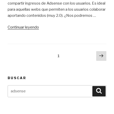
compartir ingresos de Adsense con los usuarios. Es ideal
para aquellas webs que permiten a los usuarios colaborar
aportando contenidos (muy 2.0). ¿Nos podremos …
«Api
Continuar leyendo
de
Google
Adsense
abierta
Paginación
Sigu
Página
1
a
pági
de
todos»
entradas
BUSCAR
Buscar
Busca
por: