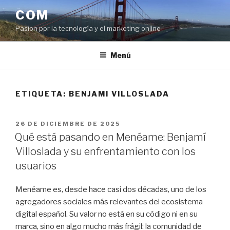
Saltar
COM
al
Pasíon por la tecnología y el marketing online
contenido
Menú
ETIQUETA:
BENJAMI VILLOSLADA
PUBLICADO
26 DE DICIEMBRE DE 2025
EL
Qué está pasando en Menéame: Benjamí
Villoslada y su enfrentamiento con los
usuarios
Menéame es, desde hace casi dos décadas, uno de los
agregadores sociales más relevantes del ecosistema
digital español. Su valor no está en su código ni en su
marca, sino en algo mucho más frágil: la comunidad de