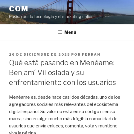
Saltar
COM
al
Pasíon por la tecnología y el marketing online
contenido
Menú
PUBLICADO
26 DE DICIEMBRE DE 2025
POR
FERRAN
EL
Qué está pasando en Menéame:
Benjamí Villoslada y su
enfrentamiento con los usuarios
Menéame es, desde hace casi dos décadas, uno de los
agregadores sociales más relevantes del ecosistema
digital español. Su valor no está en su código ni en su
marca, sino en algo mucho más frágil: la comunidad de
usuarios que envía enlaces, comenta, vota y mantiene
viva la página.