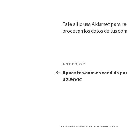
Este sitio usa Akismet para re
procesan los datos de tus co
Navegación
Entrada
ANTERIOR
de
anterior:
Apuestas.com.es vendido po
42.900€
entradas