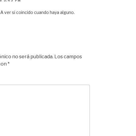
S 5:49 PM
A ver si coincido cuando haya alguno.
ónico no será publicada.
Los campos
 con
*