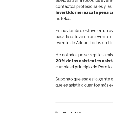
Suelo asistir a todos los even
contactos profesionales y la
invertido merezca la pena c
hoteles.
En noviembre estuve en un
e
pasada estuve en un
evento d
evento de Adobe
, todos en Li
He notado que se repite la mi
20% de los asistentes asis
cumple el
principio de Pareto
.
Supongo que esa es la gente q
que es asistir a cuantos más 
CATEGORÍAS
NOTICIAS