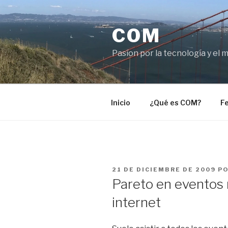
Saltar
al
COM
contenido
Pasíon por la tecnología y el 
Inicio
¿Qué es COM?
Fe
PUBLICADO
21 DE DICIEMBRE DE 2009
P
EL
Pareto en eventos 
internet