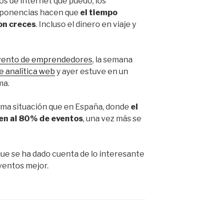
tos de internet que puedo, los
s ponencias hacen que
el tiempo
on creces
. Incluso el dinero en viaje y
vento de emprendedores
, la semana
e analítica web
y ayer estuve en un
ma.
sma situación que en España, donde
el
ten al 80% de eventos
, una vez más se
ue se ha dado cuenta de lo interesante
eventos mejor.