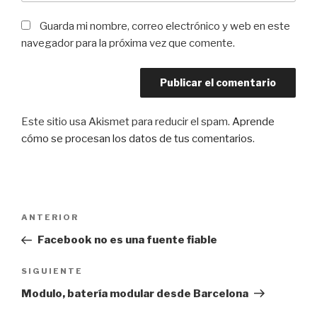
Guarda mi nombre, correo electrónico y web en este
navegador para la próxima vez que comente.
Este sitio usa Akismet para reducir el spam.
Aprende
cómo se procesan los datos de tus comentarios
.
Navegación
Entrada
ANTERIOR
de
anterior:
Facebook no es una fuente fiable
entradas
Siguiente
SIGUIENTE
entrada
Modulo, batería modular desde Barcelona