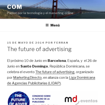
Saltar
COM
al
Pasíon por la tecnología y el marketing online
contenido
Menú
PUBLICADO
15 DE MAYO DE 2014
POR
FERRAN
EL
The future of advertising
El próximo 10 de Junio en
Barcelona
, España, y el 26 de
Junio en
Santo Domingo
, República Dominicana, se
celebra el evento
The future of advertising
, organizado
por
MarketingDirecto
, en alianza con la
Liga Dominicana
de Agencias Publicitarias (LIDAP)
.