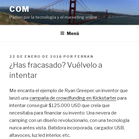
Saltar
COM
al
Pasíon por la tecnología y el marketing online
contenido
Menú
PUBLICADO
22 DE ENERO DE 2016
POR
FERRAN
EL
¿Has fracasado? Vuélvelo a
intentar
Me encanta el ejemplo de Ryan Greeper, un inventor que
lanzó una
campaña de crowdfunding en Kickstarter
para
intentar conseguir $125.000 USD que creía que
necesitaba para financiar su invento: Una nevera de
camping con un diseño revolucionario, con una tecnología
nunca antes vista. Batidora incorporada, cargador USB,
altavoces, luz led interior, etc.