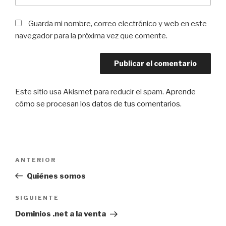
Guarda mi nombre, correo electrónico y web en este
navegador para la próxima vez que comente.
Este sitio usa Akismet para reducir el spam.
Aprende
cómo se procesan los datos de tus comentarios
.
Navegación
Entrada
ANTERIOR
de
anterior:
Quiénes somos
entradas
Siguiente
SIGUIENTE
entrada
Dominios .net a la venta