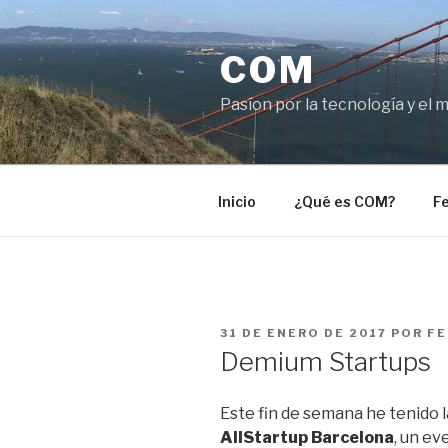
Saltar
al
COM
contenido
Pasíon por la tecnología y el 
Inicio
¿Qué es COM?
Fe
PUBLICADO
31 DE ENERO DE 2017
POR
FE
EL
Demium Startups
Este fin de semana he tenido l
AllStartup Barcelona
, un ev