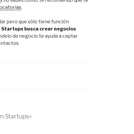
y no sabes cómo, te recomiendo que te
vocatorias
.
lar pero que sólo tiene función
Startups busca crear negocios
odelo de negocio te ayuda a captar
ontactos.
m Startups»