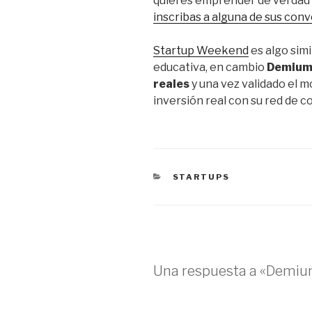
quieres emprender de verdad 
inscribas a alguna de sus con
Startup Weekend
es algo simi
educativa, en cambio
Demium 
reales
y una vez validado el m
inversión real con su red de c
CATEGORÍAS
STARTUPS
Una respuesta a «Demiu