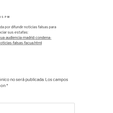
05 PM
a por difundir noticias falsas para
ciar sus estafas:
acua-audiencia-madrid-condena-
noticias-falsas-facua.html
ónico no será publicada.
Los campos
 con
*