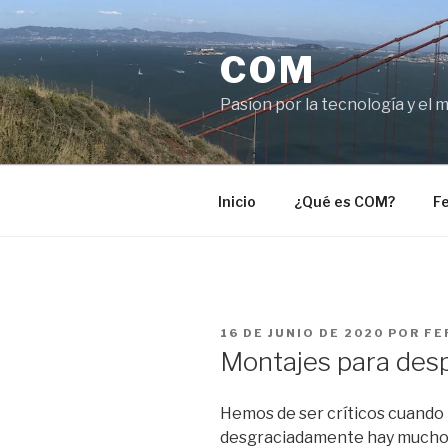
Saltar
al
COM
contenido
Pasíon por la tecnología y el 
Inicio
¿Qué es COM?
Fe
PUBLICADO
16 DE JUNIO DE 2020
POR
FE
EL
Montajes para desp
Hemos de ser críticos cuando 
desgraciadamente hay muchos