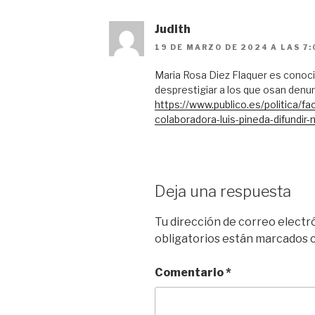
Judith
19 DE MARZO DE 2024 A LAS 7:
Maria Rosa Diez Flaquer es conocid
desprestigiar a los que osan denun
https://www.publico.es/politica/f
colaboradora-luis-pineda-difundir-
Deja una respuesta
Tu dirección de correo electr
obligatorios están marcados
Comentario
*