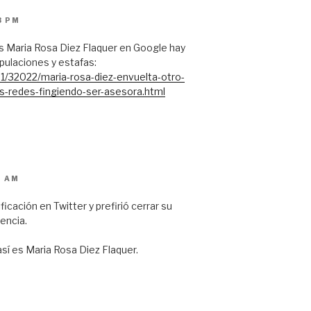
3 PM
s Maria Rosa Diez Flaquer en Google hay
ulaciones y estafas:
1/32022/maria-rosa-diez-envuelta-otro-
-redes-fingiendo-ser-asesora.html
2 AM
icación en Twitter y prefirió cerrar su
encia.
sí es Maria Rosa Diez Flaquer.