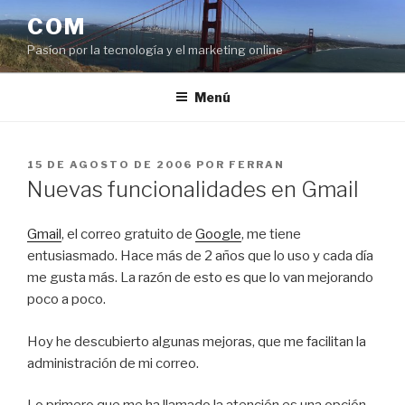
Saltar
COM
al
Pasíon por la tecnología y el marketing online
contenido
Menú
PUBLICADO
15 DE AGOSTO DE 2006
POR
FERRAN
EL
Nuevas funcionalidades en Gmail
Gmail
, el correo gratuito de
Google
, me tiene
entusiasmado. Hace más de 2 años que lo uso y cada día
me gusta más. La razón de esto es que lo van mejorando
poco a poco.
Hoy he descubierto algunas mejoras, que me facilitan la
administración de mi correo.