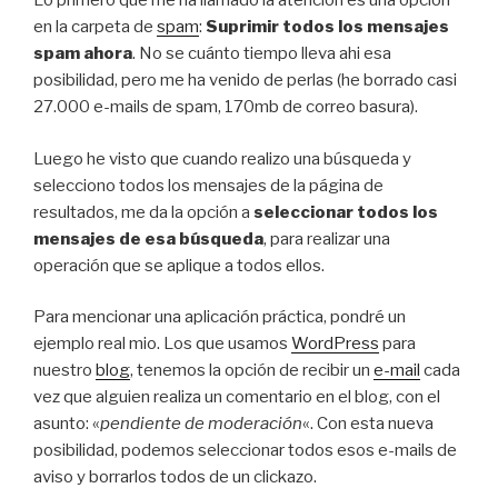
Lo primero que me ha llamado la atención es una opción
en la carpeta de
spam
:
Suprimir todos los mensajes
spam ahora
. No se cuánto tiempo lleva ahi esa
posibilidad, pero me ha venido de perlas (he borrado casi
27.000 e-mails de spam, 170mb de correo basura).
Luego he visto que cuando realizo una búsqueda y
selecciono todos los mensajes de la página de
resultados, me da la opción a
seleccionar todos los
mensajes de esa búsqueda
, para realizar una
operación que se aplique a todos ellos.
Para mencionar una aplicación práctica, pondré un
ejemplo real mio. Los que usamos
WordPress
para
nuestro
blog
, tenemos la opción de recibir un
e-mail
cada
vez que alguien realiza un comentario en el blog, con el
asunto: «
pendiente de moderación
«. Con esta nueva
posibilidad, podemos seleccionar todos esos e-mails de
aviso y borrarlos todos de un clickazo.