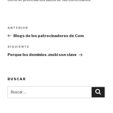
Navegación
Entrada
ANTERIOR
de
anterior:
Blogs de los patrocinadores de Com
entradas
Siguiente
SIGUIENTE
entrada
Porque los dominios .mobi son clave
BUSCAR
Buscar
Busca
por: