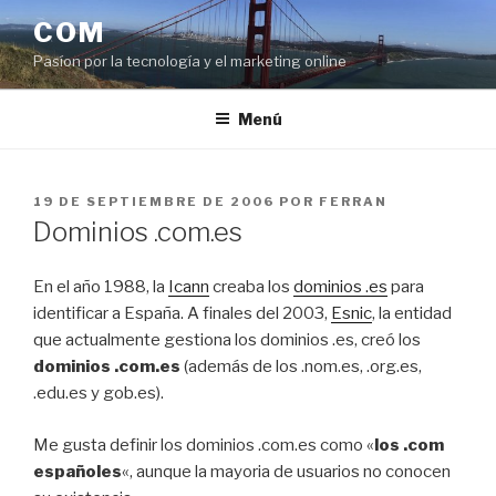
Saltar
COM
al
Pasíon por la tecnología y el marketing online
contenido
Menú
PUBLICADO
19 DE SEPTIEMBRE DE 2006
POR
FERRAN
EL
Dominios .com.es
En el año 1988, la
Icann
creaba los
dominios .es
para
identificar a España. A finales del 2003,
Esnic
, la entidad
que actualmente gestiona los dominios .es, creó los
dominios .com.es
(además de los .nom.es, .org.es,
.edu.es y gob.es).
Me gusta definir los dominios .com.es como «
los .com
españoles
«, aunque la mayoria de usuarios no conocen