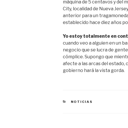
máquina de 5 centavos y del ma
City, localidad de Nueva Jerse
anterior para un tragamonedas
establecido hace diez años p
Yo estoy totalmente en cont
cuando veo a alguien en un ba
negocio que se lucra de gente 
cómplice. Supongo que mientra
afecte a las arcas del estado,
gobierno hará la vista gorda.
CATEGORÍAS
NOTICIAS