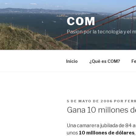
Saltar
al
COM
contenido
Pasíon por la tecnología y el 
Inicio
¿Qué es COM?
Fe
PUBLICADO
5 DE MAYO DE 2006
POR
FER
EL
Gana 10 millones d
Una camarera jubilada de 84 a
unos
10 millones de dólares