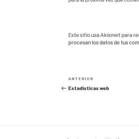
Este sitio usa Akismet para re
procesan los datos de tus co
Navegación
Entrada
ANTERIOR
de
anterior:
Estadísticas web
entradas