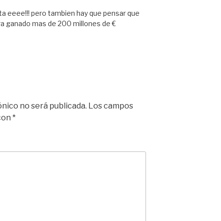
ita eeee!!! pero tambien hay que pensar que
bra ganado mas de 200 millones de €
ónico no será publicada.
Los campos
 con
*