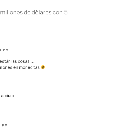
millones de dólares con 5
0 PM
están las cosas….
millones en moneditas
premium
1 PM