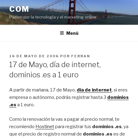
Saltar
COM
al
Pasíon por la tecnología y el marketing online
contenido
Menú
PUBLICADO
16 DE MAYO DE 2006
POR
FERRAN
EL
17 de Mayo, día de internet,
dominios .es a 1 euro
A partir de mañana, 17 de Mayo,
día de internet
, si eres
empresa o autónomo, podrás registrar hasta 3
dominios
.es
a 1 euro.
Como la renovación la vas a pagar al precio normal, te
recomiendo
Hostinet
para registrar tus
dominios .es
, ya
que el precio de registro normal de
dominios .es
es de