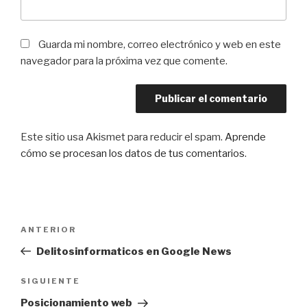
Guarda mi nombre, correo electrónico y web en este
navegador para la próxima vez que comente.
Este sitio usa Akismet para reducir el spam.
Aprende
cómo se procesan los datos de tus comentarios
.
Navegación
Entrada
ANTERIOR
de
anterior:
Delitosinformaticos en Google News
entradas
Siguiente
SIGUIENTE
entrada
Posicionamiento web