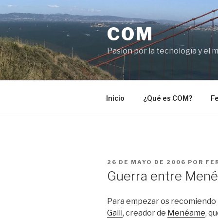
Saltar
al
COM
contenido
Pasíon por la tecnología y el 
Inicio
¿Qué es COM?
Fe
PUBLICADO
26 DE MAYO DE 2006
POR
FE
EL
Guerra entre Mené
Para empezar os recomiendo 
Galli
, creador de
Menéame
, q