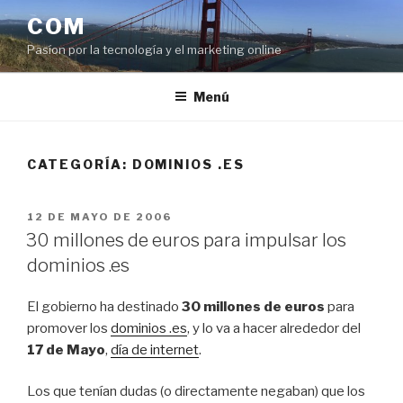
Saltar
COM
al
Pasíon por la tecnología y el marketing online
contenido
Menú
CATEGORÍA:
DOMINIOS .ES
PUBLICADO
12 DE MAYO DE 2006
EL
30 millones de euros para impulsar los
dominios .es
El gobierno ha destinado
30 millones de euros
para
promover los
dominios .es
, y lo va a hacer alrededor del
17 de Mayo
,
día de internet
.
Los que tenían dudas (o directamente negaban) que los