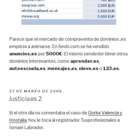
Parece que el mercado de compraventa de dominios .es
empieza a animarse. En Sedo.com se ha vendido
anuncios.es
por
5000€
. El mismo vendedor tiene otros
dominios interesantes, como
aprender.es
,
autoescuela.es
,
mensajes.es
,
nieve.es
o
123.es
.
PUBLICADO
27 DE MARZO DE 2006
EL
Justicia.es 2
Si el otro día os comentaba el caso de
Gorka Valencia y
Hostalia
, hoy le toca al registrador Tusprofesionales e
Ismael Labrador.