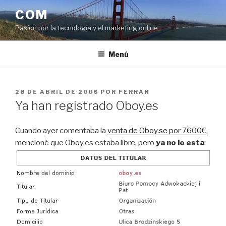
Saltar
COM
al
Pasíon por la tecnología y el marketing online
contenido
Menú
PUBLICADO
28 DE ABRIL DE 2006
POR
FERRAN
EL
Ya han registrado Oboy.es
Cuando ayer comentaba la
venta de Oboy.se por 7600€
,
mencioné que Oboy.es estaba libre, pero
ya no lo esta
: