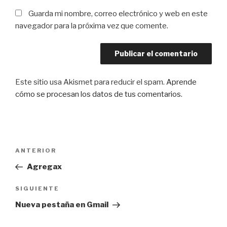
Guarda mi nombre, correo electrónico y web en este
navegador para la próxima vez que comente.
Este sitio usa Akismet para reducir el spam.
Aprende
cómo se procesan los datos de tus comentarios
.
Navegación
Entrada
ANTERIOR
de
anterior:
Agregax
entradas
Siguiente
SIGUIENTE
entrada
Nueva pestaña en Gmail