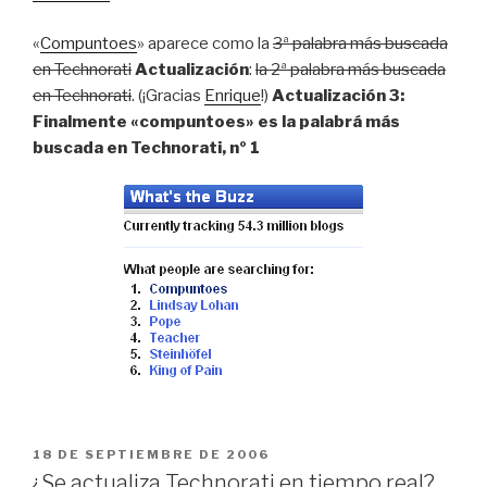
«
Compuntoes
» aparece como la
3ª palabra más buscada
en Technorati
Actualización
:
la 2ª palabra más buscada
en Technorati
. (¡Gracias
Enrique
!)
Actualización 3:
Finalmente «compuntoes» es la palabrá más
buscada en Technorati, nº 1
PUBLICADO
18 DE SEPTIEMBRE DE 2006
EL
¿Se actualiza Technorati en tiempo real?