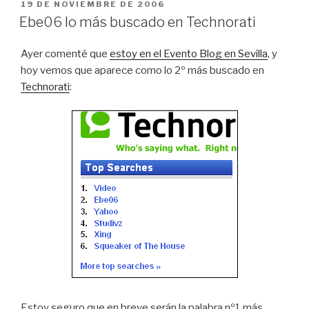
PUBLICADO
19 DE NOVIEMBRE DE 2006
EL
Ebe06 lo más buscado en Technorati
Ayer comenté que
estoy en el Evento Blog en Sevilla
, y
hoy vemos que aparece como lo 2º más buscado en
Technorati
:
Estoy seguro que en breve serán la palabra nº1 más