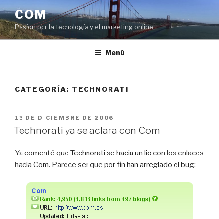
Saltar
COM
al
Pasíon por la tecnología y el marketing online
contenido
Menú
CATEGORÍA:
TECHNORATI
PUBLICADO
13 DE DICIEMBRE DE 2006
EL
Technorati ya se aclara con Com
Ya comenté que
Technorati se hacia un lio
con los enlaces
hacia
Com
. Parece ser que
por fin han arreglado el bug
: