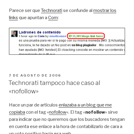
Parece ser que
Technorati
se confunde al
mostrar los
links
que apuntan a
Com
:
PUBLICADO
7 DE AGOSTO DE 2006
EL
Technorati tampoco hace caso al
«nofollow»
Hace un par de artículos
enlazaba a un blog que me
copiaba
con el tag «
nofollow
«. El tag «
nofollow
» sirve
para indicar que no queremos que los buscadores tengan
en cuenta ese enlace a la hora de contabilizarlo de cara a
un voto positivo hacia esa web.