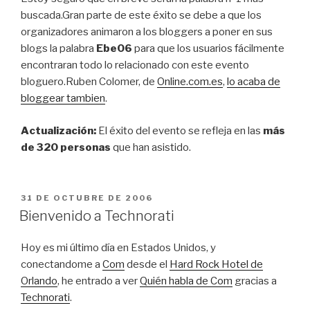
buscada.Gran parte de este éxito se debe a que los
organizadores animaron a los bloggers a poner en sus
blogs la palabra
Ebe06
para que los usuarios fácilmente
encontraran todo lo relacionado con este evento
bloguero.Ruben Colomer, de
Online.com.es
,
lo acaba de
bloggear tambien
.
Actualización:
El éxito del evento se refleja en las
más
de 320 personas
que han asistido.
PUBLICADO
31 DE OCTUBRE DE 2006
EL
Bienvenido a Technorati
Hoy es mi último día en Estados Unidos, y
conectandome a
Com
desde el
Hard Rock Hotel de
Orlando
, he entrado a ver
Quién habla de Com
gracias a
Technorati
.