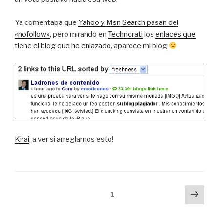
Ya comentaba que
Yahoo y Msn Search pasan del
«nofollow»
, pero mirando en
Technorati
los
enlaces que
tiene el blog que he enlazado
, aparece mi blog
Kirai
, a ver si arreglamos esto!
Paginación
Sigu
Página
1
pági
de
entradas