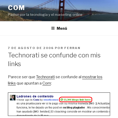
Saltar
COM
al
Pasíon por la tecnología y el marketing online
contenido
Menú
PUBLICADO
7 DE AGOSTO DE 2006
POR
FERRAN
EL
Technorati se confunde con mis
links
Parece ser que
Technorati
se confunde al
mostrar los
links
que apuntan a
Com
: