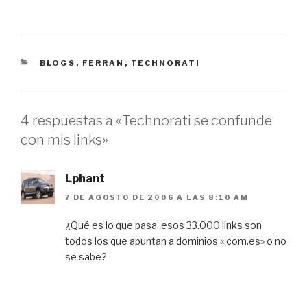
CATEGORÍAS
BLOGS
,
FERRAN
,
TECHNORATI
4 respuestas a «Technorati se confunde
con mis links»
Lphant
7 DE AGOSTO DE 2006 A LAS 8:10 AM
¿Qué es lo que pasa, esos 33.000 links son
todos los que apuntan a dominios «.com.es» o no
se sabe?