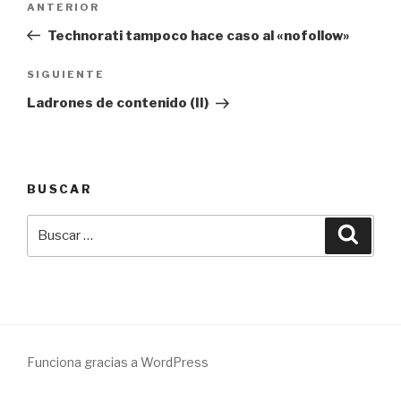
Entrada
ANTERIOR
de
anterior:
Technorati tampoco hace caso al «nofollow»
entradas
Siguiente
SIGUIENTE
entrada
Ladrones de contenido (II)
BUSCAR
Buscar
Busca
por:
Funciona gracias a WordPress