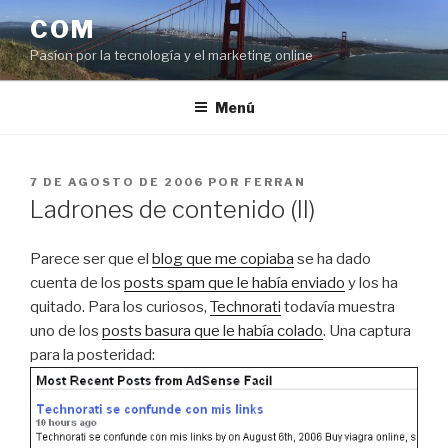
Saltar
COM
al
Pasíon por la tecnología y el marketing online
contenido
Menú
PUBLICADO
7 DE AGOSTO DE 2006
POR
FERRAN
EL
Ladrones de contenido (II)
Parece ser que el
blog que me copiaba
se ha dado
cuenta de los
posts spam que le había enviado
y los ha
quitado. Para los curiosos,
Technorati
todavía muestra
uno de los
posts basura que le había colado
. Una captura
para la posteridad: