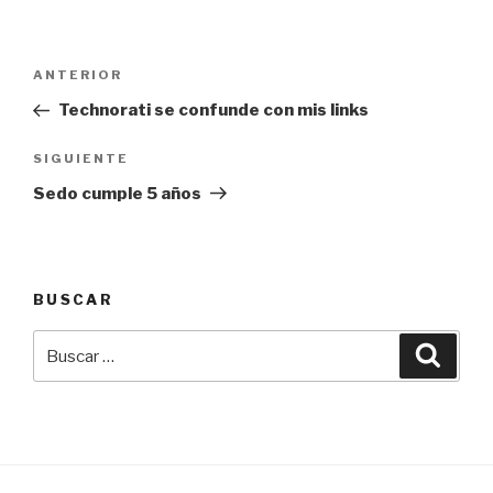
Navegación
Entrada
ANTERIOR
de
anterior:
Technorati se confunde con mis links
entradas
Siguiente
SIGUIENTE
entrada
Sedo cumple 5 años
BUSCAR
Buscar
Busca
por: