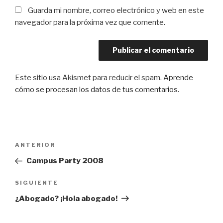
Guarda mi nombre, correo electrónico y web en este
navegador para la próxima vez que comente.
Este sitio usa Akismet para reducir el spam.
Aprende
cómo se procesan los datos de tus comentarios
.
Navegación
Entrada
ANTERIOR
de
anterior:
Campus Party 2008
entradas
Siguiente
SIGUIENTE
entrada
¿Abogado? ¡Hola abogado!