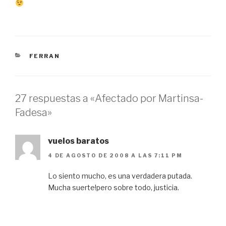
CATEGORÍAS
FERRAN
27 respuestas a «Afectado por Martinsa-
Fadesa»
vuelos baratos
4 DE AGOSTO DE 2008 A LAS 7:11 PM
Lo siento mucho, es una verdadera putada.
Mucha suerte!pero sobre todo, justicia.