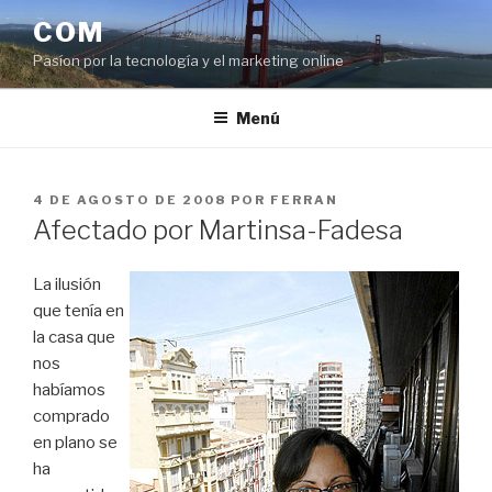
Saltar
COM
al
Pasíon por la tecnología y el marketing online
contenido
Menú
PUBLICADO
4 DE AGOSTO DE 2008
POR
FERRAN
EL
Afectado por Martinsa-Fadesa
La ilusión
que tenía en
la casa que
nos
habíamos
comprado
en plano se
ha