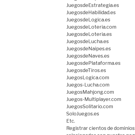
JuegosdeEstrategia.es
JuegosdeHabilidad.es
JuegosdeLogica.es
JuegosdeLoteria.com
JuegosdeLoteria.es
JuegosdeLucha.es
JuegosdeNaipes.es
JuegosdeNaves.es
JuegosdePlataforma.es
JuegosdeTiros.es
JuegosLogica.com
Juegos-Lucha.com
JuegosMahjong.com
Juegos-Multiplayer.com
JuegosSolitario.com
SoloJuegos.es
Etc.
Registrar cientos de dominio