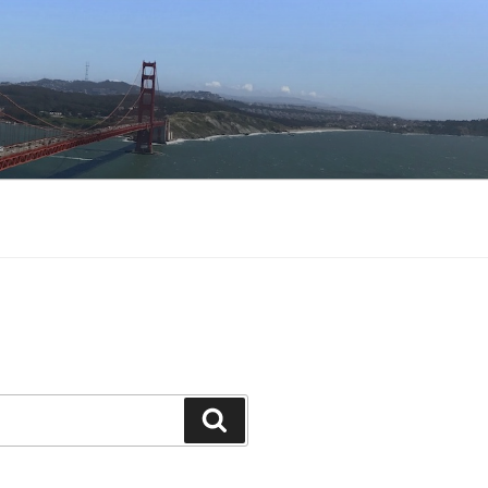
Buscar