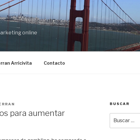
marketing online
rran Arricivita
Contacto
BUSCAR
ERRAN
ios para aumentar
Buscar
por: