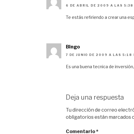
6 DE ABRIL DE 2009 A LAS 5:38
Te estás refiriendo a crear una es
Bingo
7 DE JUNIO DE 2009 A LAS 5:18
Es una buena tecnica de inversión,
Deja una respuesta
Tu dirección de correo electr
obligatorios están marcados
Comentario
*