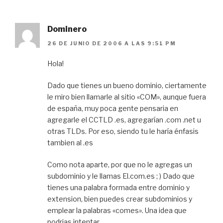
Dominero
26 DE JUNIO DE 2006 A LAS 9:51 PM
Hola!
Dado que tienes un bueno dominio, ciertamente
le miro bien llamarle al sitio «COM», aunque fuera
de españa, muy poca gente pensaria en
agregarle el CCTLD .es, agregarían .com .net u
otras TLDs. Por eso, siendo tu le haría énfasis
tambien al .es
Como nota aparte, por que no le agregas un
subdominio y le llamas El.com.es ; ) Dado que
tienes una palabra formada entre dominio y
extension, bien puedes crear subdominios y
emplear la palabras «comes». Una idea que
podrias intentar.