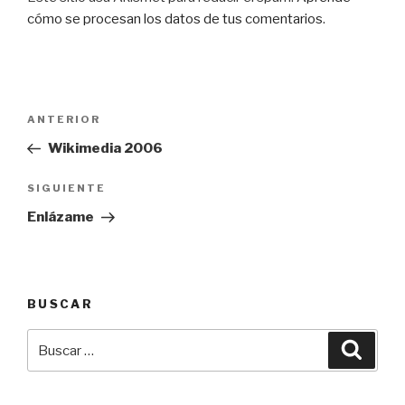
cómo se procesan los datos de tus comentarios
.
Navegación
Entrada
ANTERIOR
de
anterior:
Wikimedia 2006
entradas
Siguiente
SIGUIENTE
entrada
Enlázame
BUSCAR
Buscar
Busca
por: