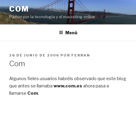
Saltar
COM
al
Pasíon por la tecnología y el marketing online
contenido
Menú
PUBLICADO
26 DE JUNIO DE 2006
POR
FERRAN
EL
Com
Algunos fieles usuarios habréis observado que este blog
que antes se llamaba
www.com.es
ahora pasa a
llamarse
Com
.