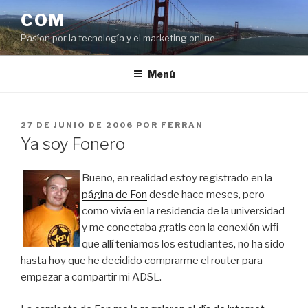
Saltar
COM
al
Pasíon por la tecnología y el marketing online
contenido
Menú
PUBLICADO
27 DE JUNIO DE 2006
POR
FERRAN
EL
Ya soy Fonero
Bueno, en realidad estoy registrado en la
página de Fon
desde hace meses, pero
como vivía en la residencia de la universidad
y me conectaba gratis con la conexión wifi
que allí teniamos los estudiantes, no ha sido
hasta hoy que he decidido comprarme el router para
empezar a compartir mi ADSL.