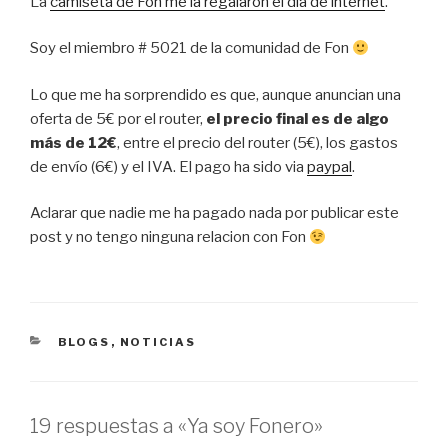
La
camiseta de Fon me la regalaron el día de internet
.
Soy el miembro # 5021 de la comunidad de Fon
Lo que me ha sorprendido es que, aunque anuncian una
oferta de 5€ por el router,
el precio final es de algo
más de 12€
, entre el precio del router (5€), los gastos
de envío (6€) y el IVA. El pago ha sido via
paypal
.
Aclarar que nadie me ha pagado nada por publicar este
post y no tengo ninguna relacion con Fon
CATEGORÍAS
BLOGS
,
NOTICIAS
19 respuestas a «Ya soy Fonero»