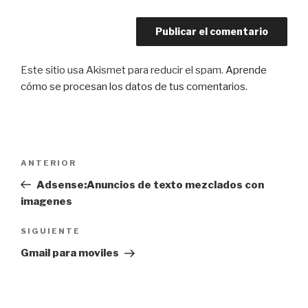
Este sitio usa Akismet para reducir el spam.
Aprende
cómo se procesan los datos de tus comentarios
.
Navegación
Entrada
ANTERIOR
de
anterior:
Adsense:Anuncios de texto mezclados con
entradas
imagenes
Siguiente
SIGUIENTE
entrada
Gmail para moviles