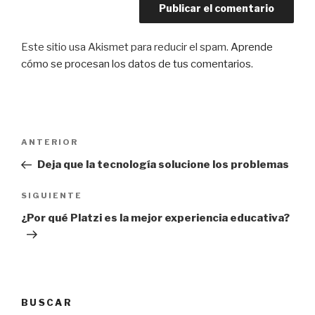
Este sitio usa Akismet para reducir el spam.
Aprende
cómo se procesan los datos de tus comentarios
.
Navegación
Entrada
ANTERIOR
de
anterior:
Deja que la tecnología solucione los problemas
entradas
Siguiente
SIGUIENTE
entrada
¿Por qué Platzi es la mejor experiencia educativa?
BUSCAR