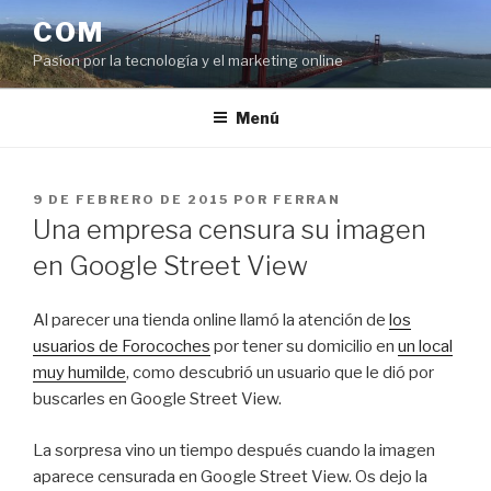
Saltar
COM
al
Pasíon por la tecnología y el marketing online
contenido
Menú
PUBLICADO
9 DE FEBRERO DE 2015
POR
FERRAN
EL
Una empresa censura su imagen
en Google Street View
Al parecer una tienda online llamó la atención de
los
usuarios de Forocoches
por tener su domicilio en
un local
muy humilde
, como descubrió un usuario que le dió por
buscarles en Google Street View.
La sorpresa vino un tiempo después cuando la imagen
aparece censurada en Google Street View. Os dejo la