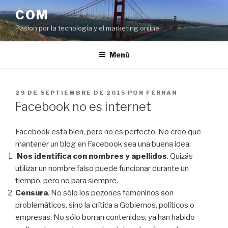
Saltar
COM
al
Pasíon por la tecnología y el marketing online
contenido
Menú
PUBLICADO
29 DE SEPTIEMBRE DE 2015
POR
FERRAN
EL
Facebook no es internet
Facebook esta bien, pero no es perfecto. No creo que
mantener un blog en Facebook sea una buena idea:
Nos identifica con nombres y apellidos
.
Quizás
utilizar un nombre falso puede funcionar durante un
tiempo, pero no para siempre.
Censura
. No sólo los pezones femeninos son
problemáticos, sino la crítica a Gobiernos, políticos o
empresas. No sólo borran contenidos, ya han habido