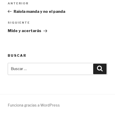
Navegación
Entrada
ANTERIOR
de
anterior:
Raiola manda y no el panda
entradas
Siguiente
SIGUIENTE
entrada
Mide y acertarás
BUSCAR
Buscar
Busca
por:
Funciona gracias a WordPress