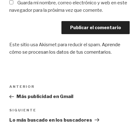
Guarda mi nombre, correo electrónico y web en este
navegador para la próxima vez que comente.
Este sitio usa Akismet para reducir el spam.
Aprende
cómo se procesan los datos de tus comentarios
.
Navegación
Entrada
ANTERIOR
de
anterior:
Más publicidad en Gmail
entradas
Siguiente
SIGUIENTE
entrada
Lo más buscado en los buscadores