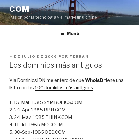
Saltar
COM
al
Pasíon por la tecnología y el marketing online
contenido
Menú
PUBLICADO
4 DE JULIO DE 2006
POR
FERRAN
EL
Los dominios más antiguos
Via
DominiosIDN
me entero de que
WhoisD
tiene una
lista con los
100 dominios más antiguos
:
1. 15-Mar-1985 SYMBOLICS.COM
2. 24-Apr-1985 BBN.COM
3. 24-May-1985 THINK.COM
4. 11-Jul-1985 MCC.COM
5. 30-Sep-1985 DEC.COM