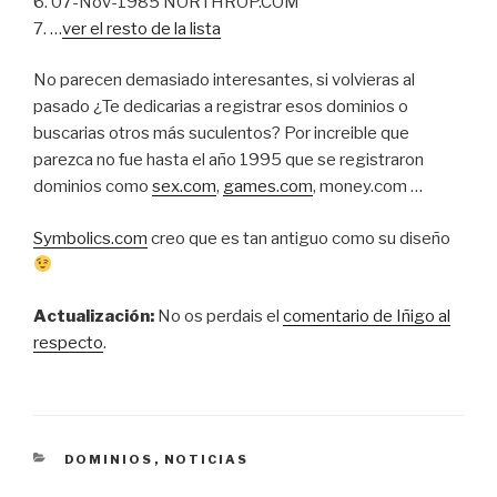
6. 07-Nov-1985 NORTHROP.COM
7. …
ver el resto de la lista
No parecen demasiado interesantes, si volvieras al
pasado ¿Te dedicarias a registrar esos dominios o
buscarias otros más suculentos? Por increible que
parezca no fue hasta el año 1995 que se registraron
dominios como
sex.com
,
games.com
, money.com …
Symbolics.com
creo que es tan antiguo como su diseño
Actualización:
No os perdais el
comentario de Iñigo al
respecto
.
CATEGORÍAS
DOMINIOS
,
NOTICIAS