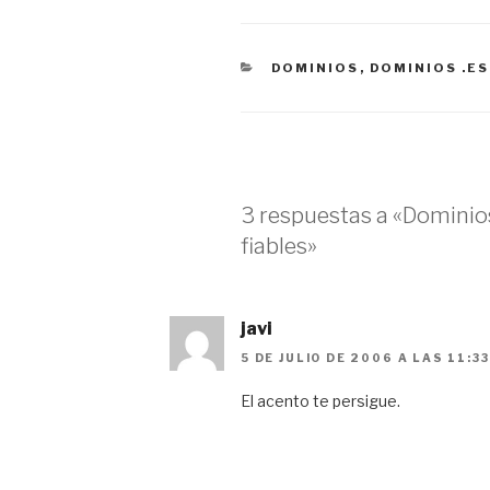
CATEGORÍAS
DOMINIOS
,
DOMINIOS .ES
3 respuestas a «Dominio
fiables»
javi
5 DE JULIO DE 2006 A LAS 11:3
El acento te persigue.