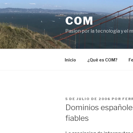
Saltar
al
COM
contenido
Pasíon por la tecnología y el 
Inicio
¿Qué es COM?
Fe
PUBLICADO
5 DE JULIO DE 2006
POR
FER
EL
Dominios españoles
fiables