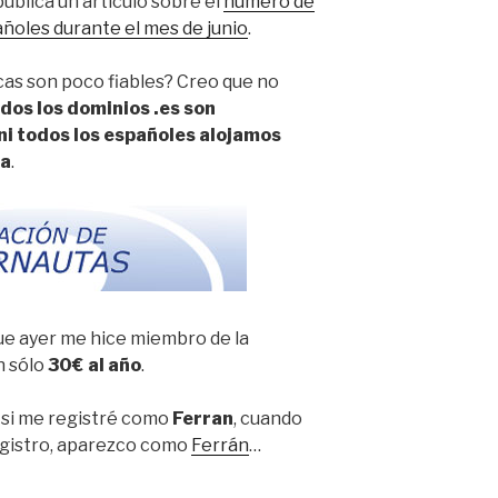
ublica un artículo sobre el
número de
ñoles durante el mes de junio
.
icas son poco fiables? Creo que no
dos los dominios .es son
ni todos los españoles alojamos
ña
.
e ayer me hice miembro de la
n sólo
30€ al año
.
 si me registré como
Ferran
, cuando
egistro, aparezco como
Ferrán
…