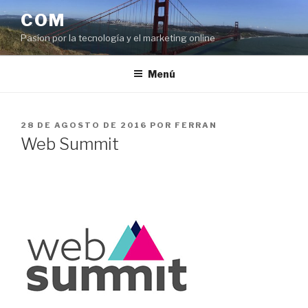
Saltar
COM
al
Pasíon por la tecnología y el marketing online
contenido
Menú
PUBLICADO
28 DE AGOSTO DE 2016
POR
FERRAN
EL
Web Summit