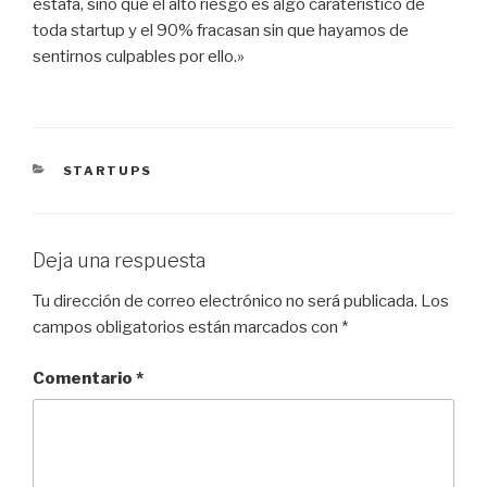
estafa, sino que el alto riesgo es algo caraterístico de
toda startup y el 90% fracasan sin que hayamos de
sentirnos culpables por ello.»
CATEGORÍAS
STARTUPS
Deja una respuesta
Tu dirección de correo electrónico no será publicada.
Los
campos obligatorios están marcados con
*
Comentario
*