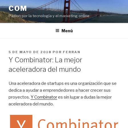
Saltar
COM
al
Pasíon por la tecnología y el marketing online
contenido
Menú
PUBLICADO
5 DE MAYO DE 2018
POR
FERRAN
EL
Y Combinator: La mejor
aceleradora del mundo
Una aceleradora de startups es una organización que se
dedica a ayudar a emprendedores a hacer crecer sus
proyectos.
Y Combinator
es sin lugar a dudas la mejor
aceleradora del mundo.