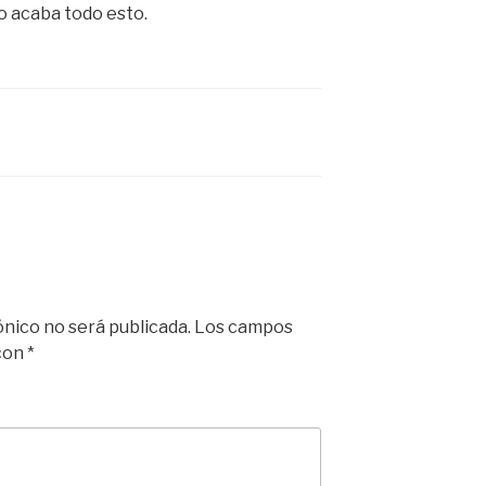
o acaba todo esto.
ónico no será publicada.
Los campos
 con
*