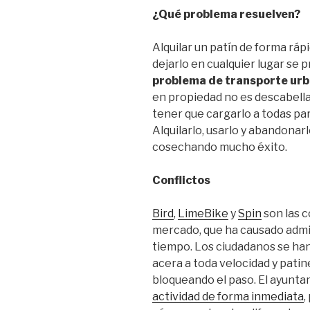
¿Qué problema resuelven?
Alquilar un patín de forma ráp
dejarlo en cualquier lugar se
problema de transporte ur
en propiedad no es descabella
tener que cargarlo a todas par
Alquilarlo, usarlo y abandonar
cosechando mucho éxito.
Conflictos
Bird
,
LimeBike
y
Spin
son las 
mercado, que ha causado admi
tiempo. Los ciudadanos se han
acera a toda velocidad y patine
bloqueando el paso. El ayunt
actividad de forma inmediata
,