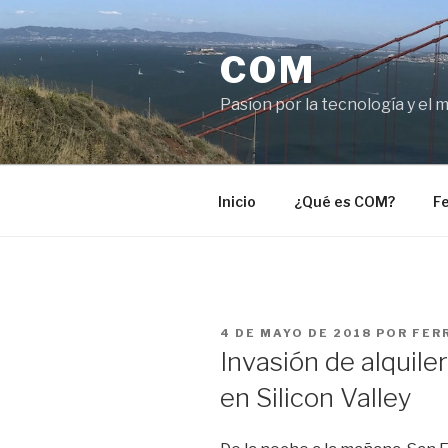
Saltar
al
COM
contenido
Pasíon por la tecnología y el 
Inicio
¿Qué es COM?
Fe
PUBLICADO
4 DE MAYO DE 2018
POR
FER
EL
Invasión de alquile
en Silicon Valley