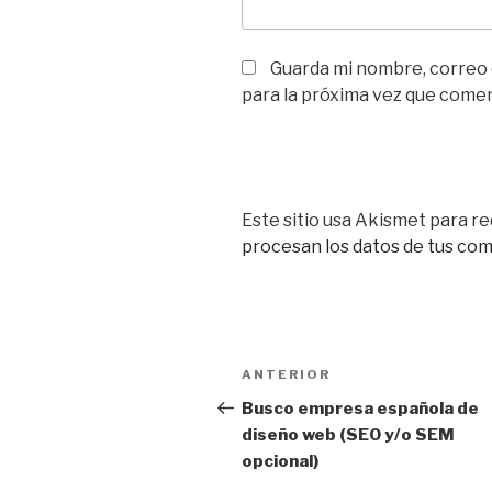
Guarda mi nombre, correo
para la próxima vez que come
Este sitio usa Akismet para re
procesan los datos de tus co
Navegación
Entrada
ANTERIOR
de
anterior:
Busco empresa española de
diseño web (SEO y/o SEM
entradas
opcional)