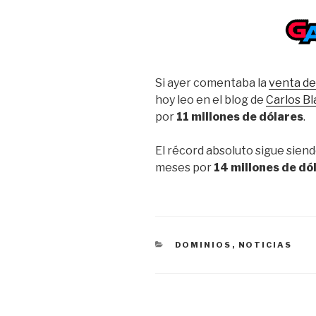
Si ayer comentaba la
venta de
hoy leo en el blog de
Carlos B
por
11 millones de dólares
.
El récord absoluto sigue sien
meses por
14 millones de dó
CATEGORÍAS
DOMINIOS
,
NOTICIAS