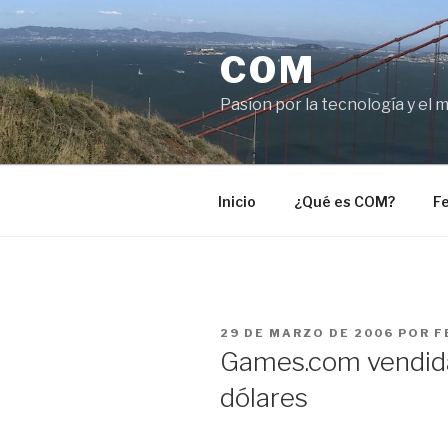
Saltar
al
COM
contenido
Pasíon por la tecnología y el 
Inicio
¿Qué es COM?
Fe
PUBLICADO
29 DE MARZO DE 2006
POR
F
EL
Games.com vendida 
dólares