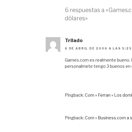
6 respuestas a «Games.c
dólares»
Trilado
6 DE ABRIL DE 2006 A LAS 5:2
Games.com es realmente bueno. La
personalmete tengo 3 buenos en ca
Pingback:
Com » Ferran » Los dom
Pingback:
Com » Business.com a 