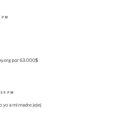
3 PM
by.org por 63.000$
:59 PM
 yo a mi madre jejej