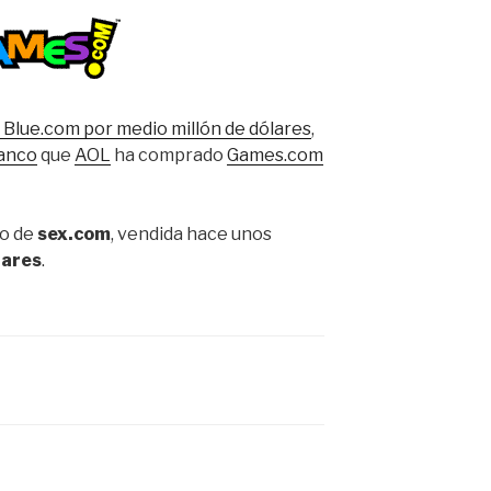
 Blue.com por medio millón de dólares
,
lanco
que
AOL
ha comprado
Games.com
do de
sex.com
, vendida hace unos
lares
.