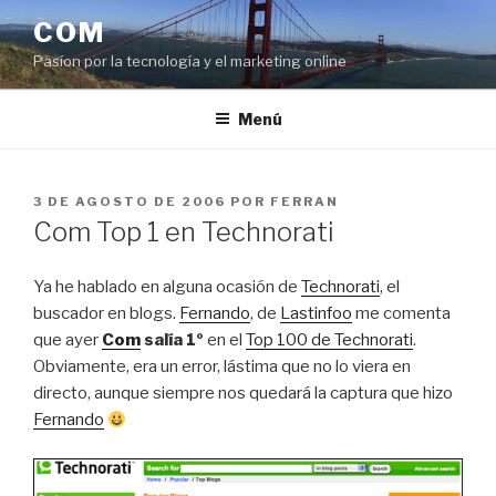
Saltar
COM
al
Pasíon por la tecnología y el marketing online
contenido
Menú
PUBLICADO
3 DE AGOSTO DE 2006
POR
FERRAN
EL
Com Top 1 en Technorati
Ya he hablado en alguna ocasión de
Technorati
, el
buscador en blogs.
Fernando
, de
Lastinfoo
me comenta
que ayer
Com
salía 1º
en el
Top 100 de Technorati
.
Obviamente, era un error, lástima que no lo viera en
directo, aunque siempre nos quedará la captura que hizo
Fernando