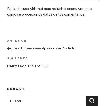
Este sitio usa Akismet para reducir el spam.
Aprende
cómo se procesan los datos de tus comentarios
.
Navegación
Entrada
ANTERIOR
de
anterior:
Emoticonos wordpress con 1 click
entradas
Siguiente
SIGUIENTE
entrada
Don’t feed the troll
BUSCAR
Buscar
Busca
por: