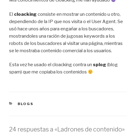
Mis conocimientos de cloacking me han ayudado
El
cloacking
consiste en mostrar un contenido u otro,
dependiendo de la IP que nos visita o el User Agent. Se
usó hace unos años para engañar a los buscadores,
mostrandoles una ración de jugosas keywords a los
robots de los buscadores al visitar una página, mientras
se le mostraba contenido comercial a los usuarios.
Esta vez he usado el cloacking contra un
splog
(blog
spam) que me copiaba los contenidos
CATEGORÍAS
BLOGS
24 respuestas a «Ladrones de contenido»