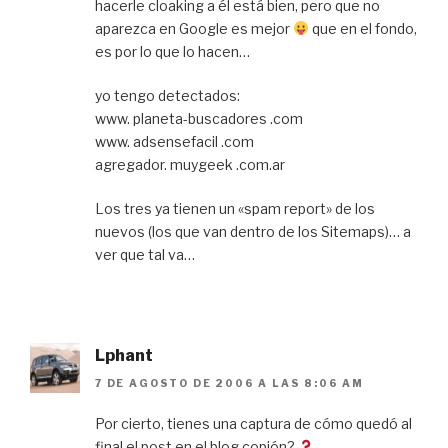
hacerle cloaking a él está bien, pero que no
aparezca en Google es mejor
que en el fondo,
es por lo que lo hacen…
yo tengo detectados:
www. planeta-buscadores .com
www. adsensefacil .com
agregador. muygeek .com.ar
Los tres ya tienen un «spam report» de los
nuevos (los que van dentro de los Sitemaps)… a
ver que tal va…
Lphant
7 DE AGOSTO DE 2006 A LAS 8:06 AM
Por cierto, tienes una captura de cómo quedó al
final el post en el blog copión?