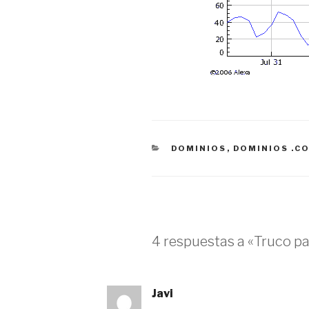
CATEGORÍAS
DOMINIOS
,
DOMINIOS .C
4 respuestas a «Truco p
Javi