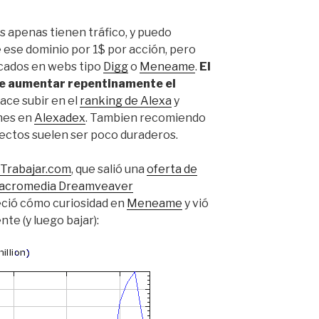
s apenas tienen tráfico, y puedo
 ese dominio por 1$ por acción, pero
cados en webs tipo
Digg
o
Meneame
.
El
e aumentar repentinamente el
 hace subir en el
ranking de Alexa
y
nes en
Alexadex
. Tambien recomiendo
fectos suelen ser poco duraderos.
Trabajar.com
, que salió una
oferta de
 Macromedia Dreamveaver
eció cómo curiosidad en
Meneame
y vió
te (y luego bajar):