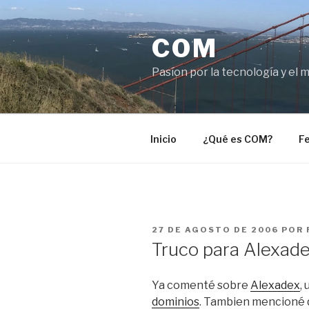
Saltar
al
COM
contenido
Pasíon por la tecnología y el 
Inicio
¿Qué es COM?
Fe
PUBLICADO
27 DE AGOSTO DE 2006
POR
EL
Truco para Alexad
Ya comenté sobre
Alexadex
,
dominios
. Tambien mencioné 