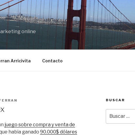
marketing online
rran Arricivita
Contacto
BUSCAR
FERRAN
ex
Buscar
por:
 un
juego sobre compra y venta de
que habia ganado
90.000$ dólares