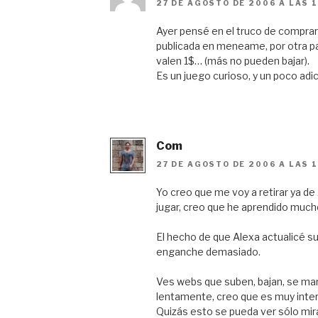
27 DE AGOSTO DE 2006 A LAS 1
Ayer pensé en el truco de compra
publicada en meneame, por otra p
valen 1$… (más no pueden bajar).
Es un juego curioso, y un poco adi
Com
27 DE AGOSTO DE 2006 A LAS 1
Yo creo que me voy a retirar ya de
jugar, creo que he aprendido much
El hecho de que Alexa actualicé su
enganche demasiado.
Ves webs que suben, bajan, se ma
lentamente, creo que es muy inter
Quizás esto se pueda ver sólo mi