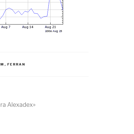
OM
,
FERRAN
ara Alexadex»