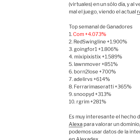
(virtuales) en un sólo día, y a
mal el juego, viendo el actual
r
Top semanal de Ganadores
1.
Com +4.073%
2. RedSwingline +1.900%
3. goingfor1 +1.806%
4. mixipixistix +1.589%
5. lawnmover +851%
6. born2lose +700%
7. adelirvs +614%
8. Ferrarimaseratti +365%
9. snoopyd +313%
10. rgrim +281%
Es muy interesante el hecho d
Alexa
para valorar un dominio
podemos usar datos de la inter
en Alexadex.