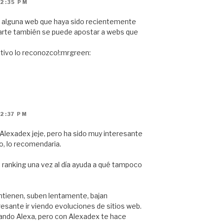
2:35 PM
r alguna web que haya sido recientemente
arte también se puede apostar a webs que
ctivo lo reconozco!:mrgreen:
2:37 PM
 Alexadex jeje, pero ha sido muy interesante
o, lo recomendaria.
 ranking una vez al día ayuda a qué tampoco
ntienen, suben lentamente, bajan
esante ir viendo evoluciones de sitios web.
rando Alexa, pero con Alexadex te hace