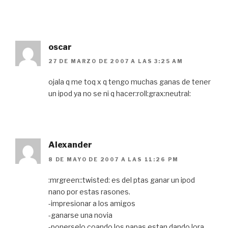
oscar
27 DE MARZO DE 2007 A LAS 3:25 AM
ojala q me toq x q tengo muchas ganas de tener
un ipod ya no se ni q hacer:roll:grax:neutral:
Alexander
8 DE MAYO DE 2007 A LAS 11:26 PM
:mrgreen::twisted: es del ptas ganar un ipod
nano por estas rasones.
-impresionar a los amigos
-ganarse una novia
-ponerselo coando los papas estan dando lora