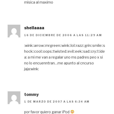
misica al maximo
sheilaaaa
16 DE DICIEMBRE DE 2006 A LAS 11:29 AM
:wink::arrow::mrgreen::wink::lol::razz::grin::smile::s
hock::cool::oops::twisted::evil::eek::sad::cry::!::ide
a: a mi me van a regalar uno ms padres peo x si
no lo encuenntran…me apunto al cncurso
jaja:wink:
tommy
1 DE MARZO DE 2007 A LAS 6:34 AM
por favor quiero ganar iPod