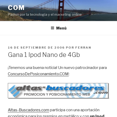
Saltar
COM
al
Pasíon por la tecnología y el marketing online
contenido
Menú
PUBLICADO
16 DE SEPTIEMBRE DE 2006
POR
FERRAN
EL
Gana 1 Ipod Nano de 4Gb
¡Tenemos una buena notícia! Un nuevo patrocinador para
ConcursoDePosiconamiento.COM
:
Altas-Buscadores.com
participa con una aportación
económica para los premios en metálico y con
un Ipod