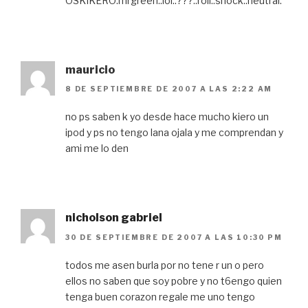
OSKIKERO:mrgreen::lol::???::roll::shock::neutral:
mauricio
8 DE SEPTIEMBRE DE 2007 A LAS 2:22 AM
no ps saben k yo desde hace mucho kiero un
ipod y ps no tengo lana ojala y me comprendan y
ami me lo den
nicholson gabriel
30 DE SEPTIEMBRE DE 2007 A LAS 10:30 PM
todos me asen burla por no tene r un o pero
ellos no saben que soy pobre y no t6engo quien
tenga buen corazon regale me uno tengo