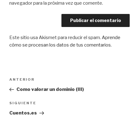
navegador para la próxima vez que comente.
Este sitio usa Akismet para reducir el spam.
Aprende
cómo se procesan los datos de tus comentarios
.
Navegación
Entrada
ANTERIOR
de
anterior:
Como valorar un dominio (III)
entradas
Siguiente
SIGUIENTE
entrada
Cuentos.es