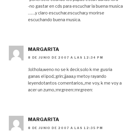
-no gastar en cds para escuchar la buena musica
…….y claro escuchar,escuchar,y morirse
escuchando buena musica.
MARGARITA
8 DE JUNIO DE 2007 A LAS 12:34 PM
:lol:hola,weno no se k decir,solo k me gusria
ganas el ipod,:grin:,jjaaa,y metoy rayando
leyendotantos comentarios,,me voy, k me voy a
acer un zumo,:mrgreen::mrgreen:
MARGARITA
8 DE JUNIO DE 2007 A LAS 12:35 PM