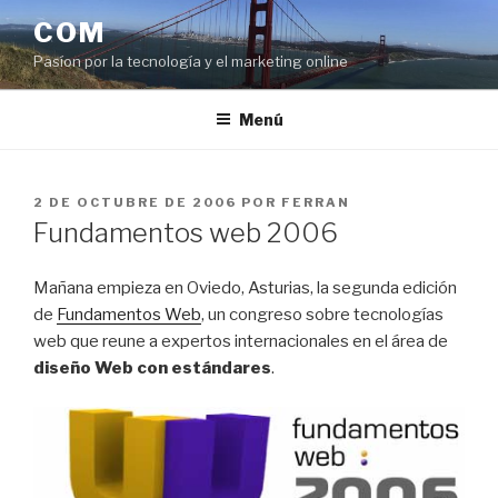
Saltar
COM
al
Pasíon por la tecnología y el marketing online
contenido
Menú
PUBLICADO
2 DE OCTUBRE DE 2006
POR
FERRAN
EL
Fundamentos web 2006
Mañana empieza en Oviedo, Asturias, la segunda edición
de
Fundamentos Web
, un congreso sobre tecnologías
web que reune a expertos internacionales en el área de
diseño Web con estándares
.