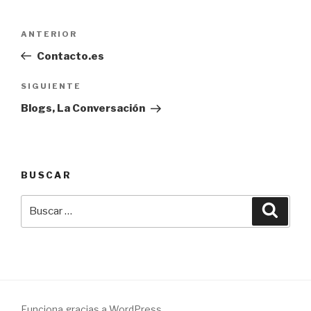
Navegación
Entrada
ANTERIOR
de
anterior:
Contacto.es
entradas
Siguiente
SIGUIENTE
entrada
Blogs, La Conversación
BUSCAR
Buscar
Busca
por:
Funciona gracias a WordPress