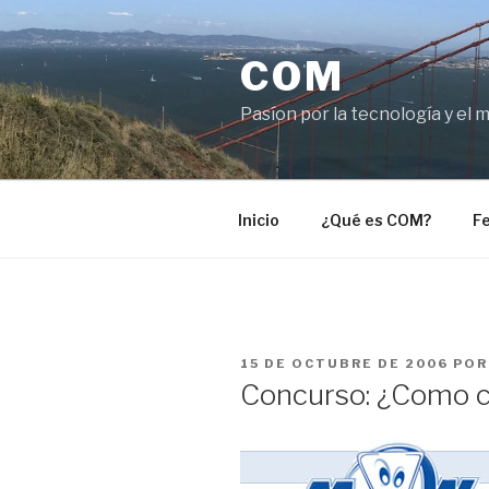
Saltar
al
COM
contenido
Pasíon por la tecnología y el 
Inicio
¿Qué es COM?
Fe
PUBLICADO
15 DE OCTUBRE DE 2006
PO
EL
Concurso: ¿Como c