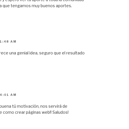
e a que tengamos muy buenos aportes.
 1:48 AM
arece una genial idea, seguro que el resultado
 4:01 AM
buena tú motivación, nos servirá de
e como crear páginas web!! Saludos!