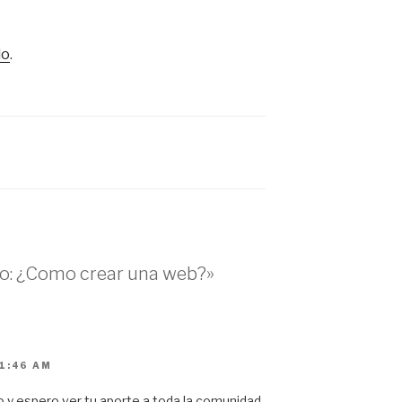
do
.
so: ¿Como crear una web?»
 1:46 AM
so y espero ver tu aporte a toda la comunidad