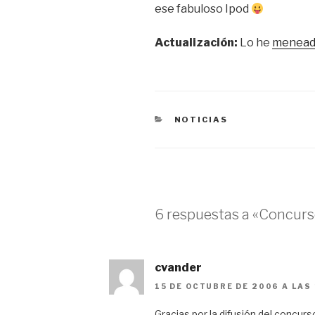
ese fabuloso Ipod
Actualización:
Lo he
menea
CATEGORÍAS
NOTICIAS
6 respuestas a «Concur
cvander
15 DE OCTUBRE DE 2006 A LAS
Gracias por la difusión del concur