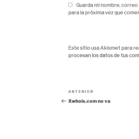
Guarda mi nombre, correo
para la próxima vez que come
Este sitio usa Akismet para re
procesan los datos de tus co
Navegación
Entrada
ANTERIOR
de
anterior:
Xwhois.com no va
entradas