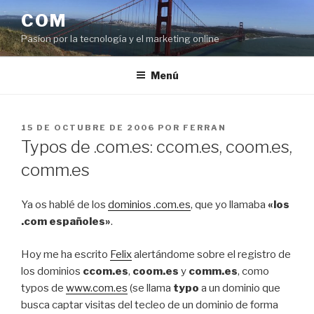
Saltar
COM
al
Pasíon por la tecnología y el marketing online
contenido
Menú
PUBLICADO
15 DE OCTUBRE DE 2006
POR
FERRAN
EL
Typos de .com.es: ccom.es, coom.es,
comm.es
Ya os hablé de los
dominios .com.es
, que yo llamaba
«los
.com españoles»
.
Hoy me ha escrito
Felix
alertándome sobre el registro de
los dominios
ccom.es
,
coom.es
y
comm.es
, como
typos de
www.com.es
(se llama
typo
a un dominio que
busca captar visitas del tecleo de un dominio de forma