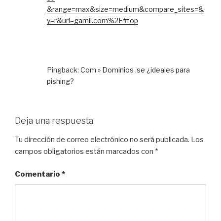
&range=max&size=medium&compare_sites=&
y=r&url=gamil.com%2F#top
Pingback:
Com » Dominios .se ¿ideales para
pishing?
Deja una respuesta
Tu dirección de correo electrónico no será publicada.
Los
campos obligatorios están marcados con
*
Comentario
*