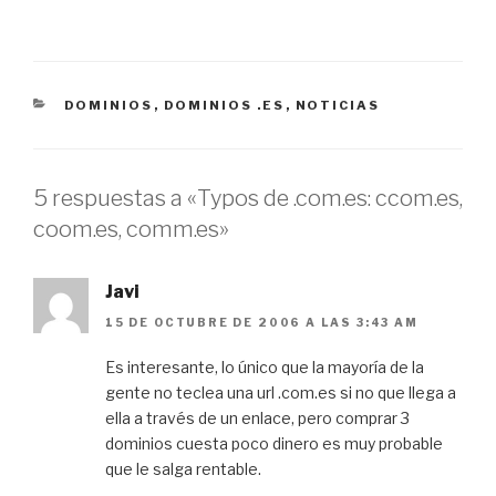
CATEGORÍAS
DOMINIOS
,
DOMINIOS .ES
,
NOTICIAS
5 respuestas a «Typos de .com.es: ccom.es,
coom.es, comm.es»
Javi
15 DE OCTUBRE DE 2006 A LAS 3:43 AM
Es interesante, lo único que la mayoría de la
gente no teclea una url .com.es si no que llega a
ella a través de un enlace, pero comprar 3
dominios cuesta poco dinero es muy probable
que le salga rentable.