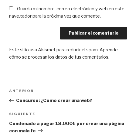
Guarda mi nombre, correo electrónico y web en este
navegador para la próxima vez que comente.
Este sitio usa Akismet para reducir el spam.
Aprende
cómo se procesan los datos de tus comentarios
.
Navegación
Entrada
ANTERIOR
de
anterior:
Concurso: ¿Como crear una web?
entradas
Siguiente
SIGUIENTE
entrada
Condenado a pagar 18.000€ por crear una página
con mala fe