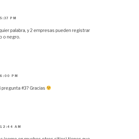
5:37 PM
quier palabra, y 2 empresas pueden registrar
o o negro.
 6:00 PM
i pregunta #3? Gracias
 12:44 AM
nic (como en muchos otros sitios) tienes que