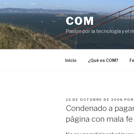
Saltar
al
COM
contenido
Pasíon por la tecnología y el 
Inicio
¿Qué es COM?
Fe
PUBLICADO
15 DE OCTUBRE DE 2006
PO
EL
Condenado a pagar
página con mala fe