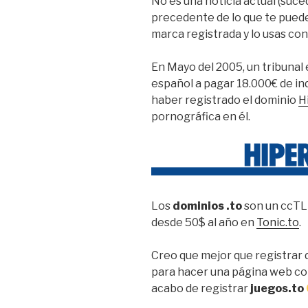
No es una noticia actual (suce
precedente de lo que te puede 
marca registrada y lo usas con
En Mayo del 2005, un tribunal
español a pagar 18.000€ de i
haber registrado el dominio
H
pornográfica en él.
Los
dominios .to
son un ccTLD
desde 50$ al año en
Tonic.to
.
Creo que mejor que registrar 
para hacer una página web con
acabo de registrar
juegos.to