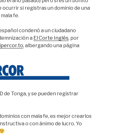
dió el año pasado) pero si es un bonito
ocurrir si registras un dominio de una
 mala fe.
 español condenó a un ciudadano
ndemnización a
El Corte Inglés
, por
ipercor.to
, albergando una página
 de Tonga, y se pueden registrar
dominios con mala fe, es mejor crearlos
structiva o con ánimo de lucro. Yo