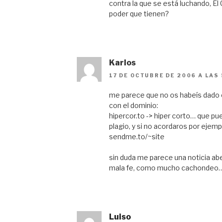
contra la que se está luchando, El 
poder que tienen?
Karlos
17 DE OCTUBRE DE 2006 A LAS 
me parece que no os habeís dado 
con el dominio:
hipercor.to -> hiper corto… que p
plagio, y si no acordaros por ejemp
sendme.to/~site
sin duda me parece una noticia ab
mala fe, como mucho cachondeo
Luiso