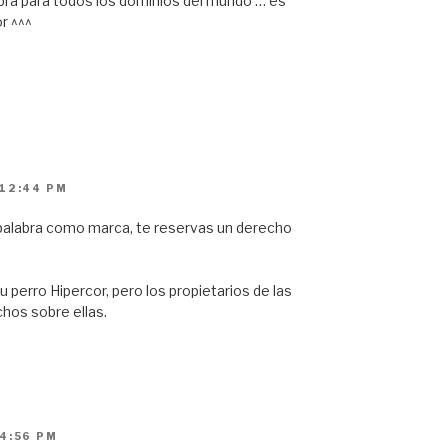
bra para todos los dominios del mundo … es
r ^^^
 12:44 PM
a palabra como marca, te reservas un derecho
 perro Hipercor, pero los propietarios de las
hos sobre ellas.
 4:56 PM