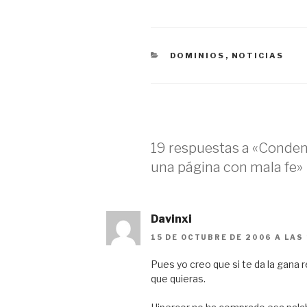
CATEGORÍAS
DOMINIOS
,
NOTICIAS
19 respuestas a «Conden
una página con mala fe»
Davinxi
15 DE OCTUBRE DE 2006 A LAS
Pues yo creo que si te da la gana 
que quieras.