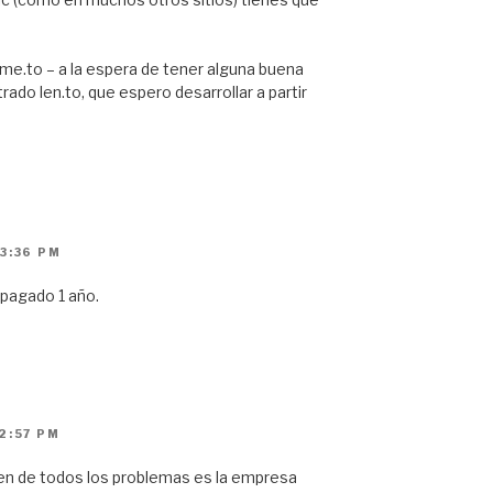
me.to – a la espera de tener alguna buena
ado len.to, que espero desarrollar a partir
3:36 PM
 pagado 1 año.
2:57 PM
rigen de todos los problemas es la empresa