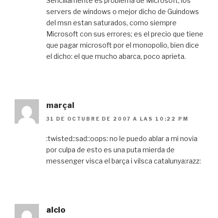
Sencillamente es problema de Microsoft, los
servers de windows o mejor dicho de Guindows
del msn estan saturados, como siempre
Microsoft con sus errores; es el precio que tiene
que pagar microsoft por el monopolio, bien dice
el dicho: el que mucho abarca, poco aprieta.
marçal
31 DE OCTUBRE DE 2007 A LAS 10:22 PM
:twisted::sad::oops: no le puedo ablar a mi novia
por culpa de esto es una puta mierda de
messenger visca el barça i vilsca catalunya:razz:
alcio