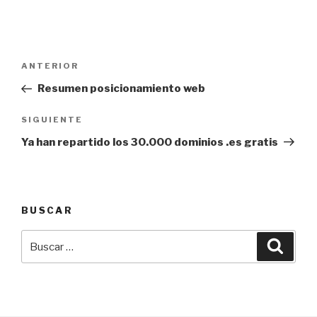
Navegación
Entrada
ANTERIOR
de
anterior:
Resumen posicionamiento web
entradas
Siguiente
SIGUIENTE
entrada
Ya han repartido los 30.000 dominios .es gratis
BUSCAR
Buscar
Busca
por: