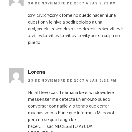
26 DE NOVIEMBRE DE 2007 A LAS 8:23 PM
:cry::cry::cry::cry:k fome no puedo hacer ni una
question y le hiva a pedir pololeo a una
amiga:eek::eek::eek::eek::eek::eek::eek::evil::evil:
:evil::evil::evil::evil::evil::evil::evil:y por su culpa no
puedo
Lorena
29 DE NOVIEMBRE DE 2007 A LAS 9:22 PM
Hola!!Llevo casi 1 semana ke el windows live
messenger me detecta un error,no puedo
conversar con nadie y lo tengo que cerrar
muchas veces.Pone que informe a Microsoft
pero no se que tengo ke
hacer……:sad:NECESSITO AYUDA