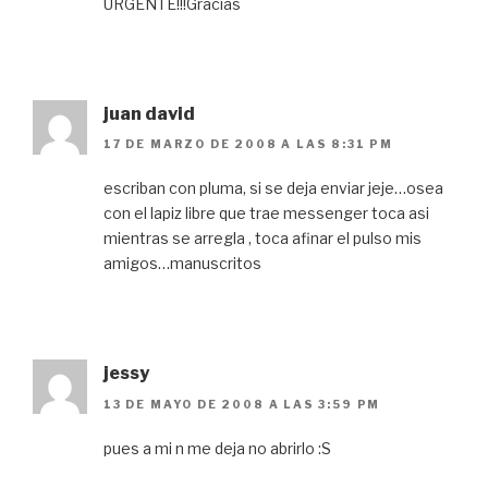
URGENTE!!!Gracias
juan david
17 DE MARZO DE 2008 A LAS 8:31 PM
escriban con pluma, si se deja enviar jeje…osea
con el lapiz libre que trae messenger toca asi
mientras se arregla , toca afinar el pulso mis
amigos…manuscritos
jessy
13 DE MAYO DE 2008 A LAS 3:59 PM
pues a mi n me deja no abrirlo :S