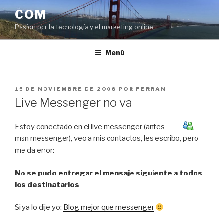
Saltar
COM
al
Pasíon por la tecnología y el marketing online
contenido
Menú
PUBLICADO
15 DE NOVIEMBRE DE 2006
POR
FERRAN
EL
Live Messenger no va
Estoy conectado en el live messenger (antes
msn messenger), veo a mis contactos, les escribo, pero
me da error:
No se pudo entregar el mensaje siguiente a todos
los destinatarios
Si ya lo dije yo:
Blog mejor que messenger