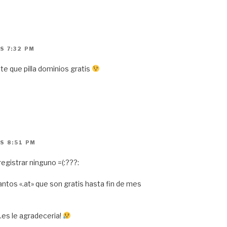
S 7:32 PM
te que pilla dominios gratis
S 8:51 PM
egistrar ninguno =(:???:
ntos «.at» que son gratis hasta fin de mes
.es le agradeceria!