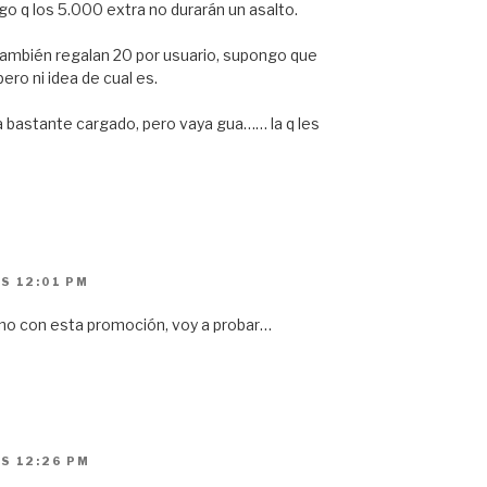
o q los 5.000 extra no durarán un asalto.
también regalan 20 por usuario, supongo que
ro ni idea de cual es.
ba bastante cargado, pero vaya gua…… la q les
AS 12:01 PM
no con esta promoción, voy a probar…
AS 12:26 PM