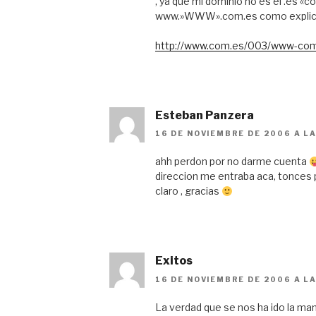
, ya que mi dominio no es el .es «
www.»WWW».com.es como explic
http://www.com.es/003/www-com
Esteban Panzera
16 DE NOVIEMBRE DE 2006 A LA
ahh perdon por no darme cuenta
direccion me entraba aca, tonces 
claro , gracias
Exitos
16 DE NOVIEMBRE DE 2006 A LA
La verdad que se nos ha ido la m