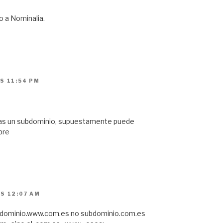
o a Nominalia.
S 11:54 PM
creas un subdominio, supuestamente puede
bre
S 12:07 AM
ubdominio.www.com.es no subdominio.com.es