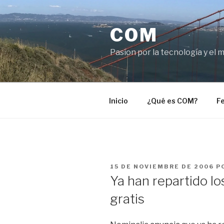
Saltar
al
COM
contenido
Pasíon por la tecnología y el 
Inicio
¿Qué es COM?
Fe
PUBLICADO
15 DE NOVIEMBRE DE 2006
P
EL
Ya han repartido l
gratis