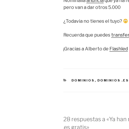
Nominalia
anuncia
que ya ha r
pero van a dar otros 5.000
¿Todavia no tienes el tuyo?
Recuerda que puedes
transfer
¡Gracias a Alberto de
Flashled
CATEGORÍAS
DOMINIOS
,
DOMINIOS .ES
28 respuestas a «Ya han
.es gratis»