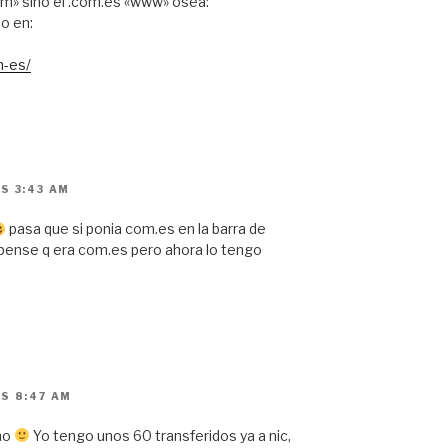
com» sino el .com.es «www» osea:
o en:
-es/
S 3:43 AM
pasa que si ponia com.es en la barra de
pense q era com.es pero ahora lo tengo
S 8:47 AM
ano
Yo tengo unos 60 transferidos ya a nic,