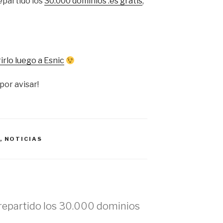
epartido los
30.000 dominios .es gratis
,
irlo luego a Esnic
por avisar!
,
NOTICIAS
 repartido los 30.000 dominios