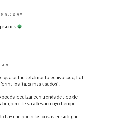
AS 8:02 AM
apísimos
6 AM
 que estás totalmente equivocado, hot
forma los ‘tags mas usados’ .
o podés localizar con trends de google
bra, pero te va a llevar muyo tiempo.
o hay que poner las cosas en su lugar.