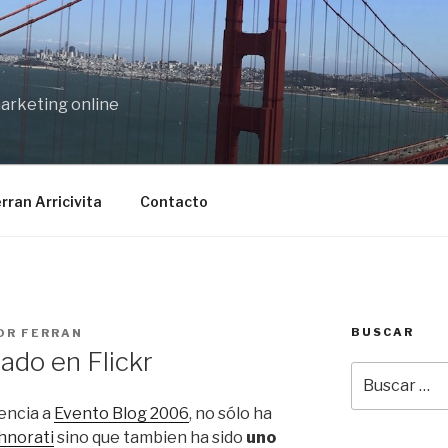
marketing online
rran Arricivita
Contacto
BUSCAR
OR
FERRAN
ado en Flickr
Buscar
por:
encia a
Evento Blog 2006
, no sólo ha
hnorati
sino que tambien ha sido
uno