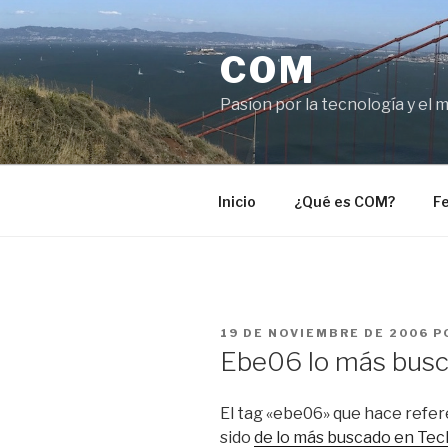
Saltar
al
COM
contenido
Pasíon por la tecnología y el 
Inicio
¿Qué es COM?
Fe
PUBLICADO
19 DE NOVIEMBRE DE 2006
P
EL
Ebe06 lo más busc
El tag «ebe06» que hace refer
sido
de lo más buscado en Tec