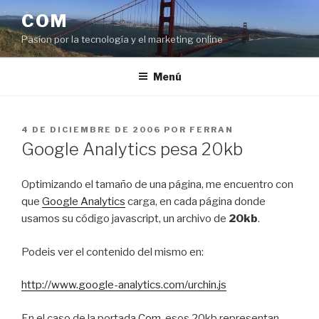
Saltar
COM
al
Pasíon por la tecnología y el marketing online
contenido
Menú
PUBLICADO
4 DE DICIEMBRE DE 2006
POR
FERRAN
EL
Google Analytics pesa 20kb
Optimizando el tamaño de una página, me encuentro con
que
Google Analytics
carga, en cada página donde
usamos su código javascript, un archivo de
20kb
.
Podeis ver el contenido del mismo en:
http://www.google-analytics.com/urchin.js
En el caso de la portada
Com
, esos 20kb representan