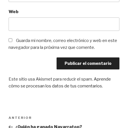
Web
Guarda mi nombre, correo electrónico y web en este
navegador para la próxima vez que comente.
Este sitio usa Akismet para reducir el spam.
Aprende
cómo se procesan los datos de tus comentarios
.
Navegación
Entrada
ANTERIOR
de
anterior:
¿Quién ha ganado Navarratop?