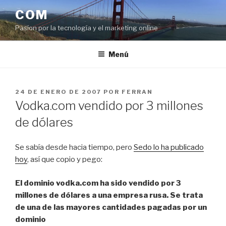
Saltar
COM
al
Pasíon por la tecnología y el marketing online
contenido
Menú
PUBLICADO
24 DE ENERO DE 2007
POR
FERRAN
EL
Vodka.com vendido por 3 millones
de dólares
Se sabía desde hacia tiempo, pero
Sedo lo ha publicado
hoy
, así que copio y pego:
El dominio vodka.com ha sido vendido por 3
millones de dólares a una empresa rusa. Se trata
de una de las mayores cantidades pagadas por un
dominio