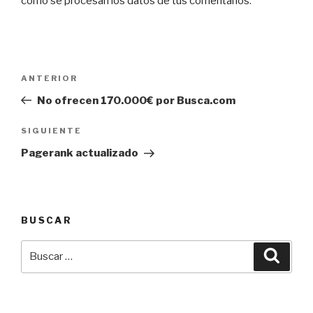
cómo se procesan los datos de tus comentarios
.
Navegación
Entrada
ANTERIOR
de
anterior:
No ofrecen 170.000€ por Busca.com
entradas
Siguiente
SIGUIENTE
entrada
Pagerank actualizado
BUSCAR
Buscar
Busca
por: