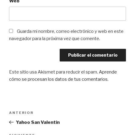
Web
Guarda mi nombre, correo electrónico y web en este
navegador para la próxima vez que comente.
Este sitio usa Akismet para reducir el spam.
Aprende
cómo se procesan los datos de tus comentarios
.
Navegación
Entrada
ANTERIOR
de
anterior:
Yahoo San Valentín
entradas