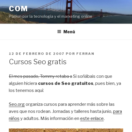
Saltar
COM
al
Pasíon por la tecnología y el marketing online
contenido
Menú
PUBLICADO
12 DE FEBRERO DE 2007
POR
FERRAN
EL
Cursos Seo gratis
El mes pasado, Tommy retaba a
Si soñábais con que
alguien hiciera
cursos de Seo gratuitos
, pues bien, ya
los tenemos aquí:
Seo.org
organiza cursos para aprender más sobre las
aves que nos rodean. Jornadas y talleres hasta junio,
para
niños
y adultos. Más información en
este enlace
.