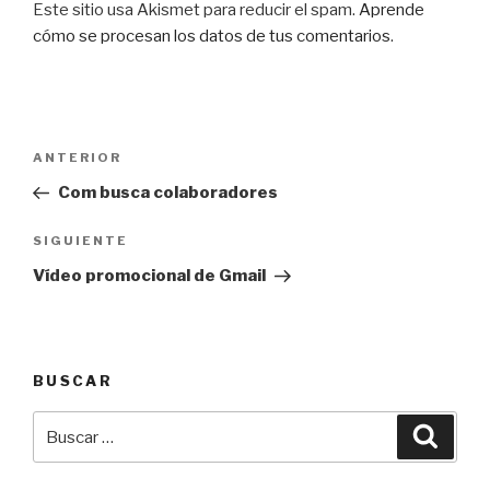
Este sitio usa Akismet para reducir el spam.
Aprende
cómo se procesan los datos de tus comentarios
.
Navegación
Entrada
ANTERIOR
de
anterior:
Com busca colaboradores
entradas
Siguiente
SIGUIENTE
entrada
Vídeo promocional de Gmail
BUSCAR
Buscar
Busca
por: