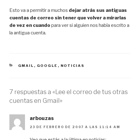
Esto va a permitir a muchos
dejar atrás sus antiguas
cuentas de correo sin tener que volver a mirarlas
de vez en cuando
para ver si alguien nos había escrito a
la antigua cuenta.
CATEGORÍAS
GMAIL
,
GOOGLE
,
NOTICIAS
7 respuestas a «Lee el correo de tus otras
cuentas en Gmail»
arbouzas
23 DE FEBRERO DE 2007 A LAS 11:14 AM
Veo que estás a la última en noticias: