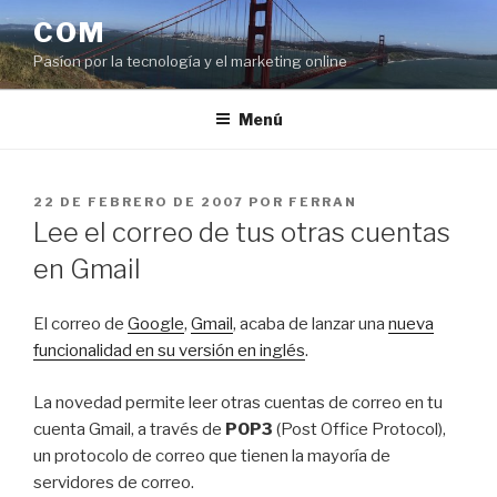
Saltar
COM
al
Pasíon por la tecnología y el marketing online
contenido
Menú
PUBLICADO
22 DE FEBRERO DE 2007
POR
FERRAN
EL
Lee el correo de tus otras cuentas
en Gmail
El correo de
Google
,
Gmail
, acaba de lanzar una
nueva
funcionalidad en su versión en inglés
.
La novedad permite leer otras cuentas de correo en tu
cuenta Gmail, a través de
POP3
(Post Office Protocol),
un protocolo de correo que tienen la mayoría de
servidores de correo.