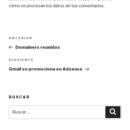
cómo se procesan los datos de tus comentarios
.
Navegación
Entrada
ANTERIOR
de
anterior:
Domainers reunidos
entradas
Siguiente
SIGUIENTE
entrada
Gmail se promociona en Adsense
BUSCAR
Buscar
Busca
por: