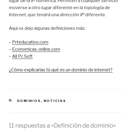
lugar de la IP numérica. Permiten a cualquier servicio
moverse a otro lugar diferente en la topología de
Internet, que tendrá una dirección IP diferente.
Aquí os dejo algunas definiciones más:
–
Prteducativo.com
–
Economicas-online.com
–
All Pc Soft
¿Cómo explicarías tú qué es un dominio de internet?
CATEGORÍAS
DOMINIOS
,
NOTICIAS
11 respuestas a «Definición de dominio»