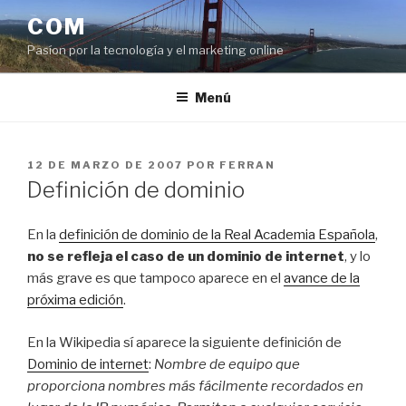
Saltar
COM
al
Pasíon por la tecnología y el marketing online
contenido
Menú
PUBLICADO
12 DE MARZO DE 2007
POR
FERRAN
EL
Definición de dominio
En la
definición de dominio de la Real Academia Española
,
no se refleja el caso de un dominio de internet
, y lo
más grave es que tampoco aparece en el
avance de la
próxima edición
.
En la Wikipedia sí aparece la siguiente definición de
Dominio de internet
:
Nombre de equipo que
proporciona nombres más fácilmente recordados en