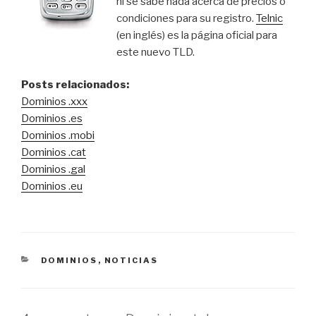
ni se sabe nada acerca de precios o
condiciones para su registro.
Telnic
(en inglés) es la página oficial para
este nuevo TLD.
Posts relacionados:
Dominios .xxx
Dominios .es
Dominios .mobi
Dominios .cat
Dominios .gal
Dominios .eu
CATEGORÍAS
DOMINIOS
,
NOTICIAS