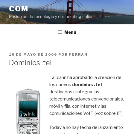
Saltar
COM
al
Pasíon por la tecnología y el marketing online
contenido
Menú
PUBLICADO
16 DE MAYO DE 2006
POR
FERRAN
EL
Dominios .tel
La Icann ha aprobado la creación de
los nuevos
dominios .tel
,
destinados a integrar las
telecomunicaciones convencionales,
móvil y fija, con internet y las
comunicaciones VoIP (voz sobre IP).
Todavía no hay fecha de lanzamiento