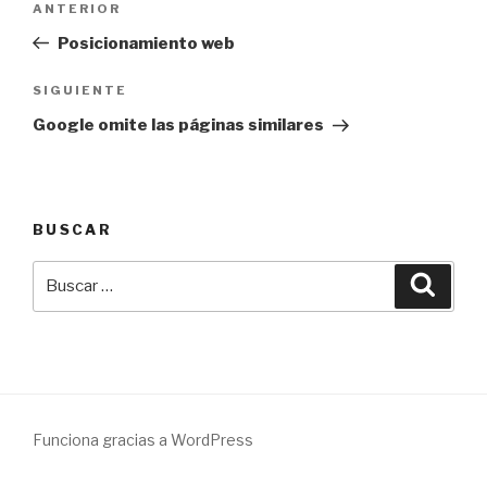
Entrada
ANTERIOR
de
anterior:
Posicionamiento web
entradas
Siguiente
SIGUIENTE
entrada
Google omite las páginas similares
BUSCAR
Buscar
Busca
por:
Funciona gracias a WordPress