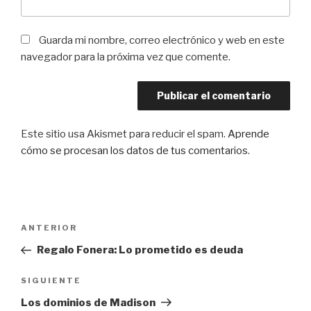
Guarda mi nombre, correo electrónico y web en este
navegador para la próxima vez que comente.
Este sitio usa Akismet para reducir el spam.
Aprende
cómo se procesan los datos de tus comentarios
.
Navegación
Entrada
ANTERIOR
de
anterior:
Regalo Fonera: Lo prometido es deuda
entradas
Siguiente
SIGUIENTE
entrada
Los dominios de Madison