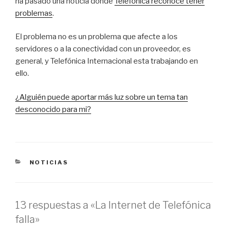
ha pasado una noticia donde
Telefónica reconoce tener
problemas
.
El problema no es un problema que afecte a los
servidores o a la conectividad con un proveedor, es
general, y Telefónica Internacional esta trabajando en
ello.
¿Alguién puede aportar más luz sobre un tema tan
desconocido para mi?
CATEGORÍAS
NOTICIAS
13 respuestas a «La Internet de Telefónica
falla»