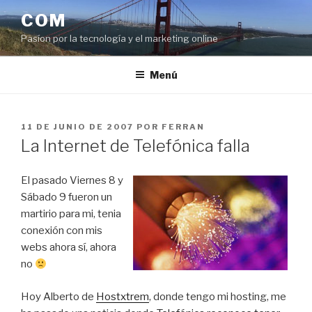
Saltar
COM
al
Pasíon por la tecnología y el marketing online
contenido
Menú
PUBLICADO
11 DE JUNIO DE 2007
POR
FERRAN
EL
La Internet de Telefónica falla
El pasado Viernes 8 y
Sábado 9 fueron un
martirio para mi, tenia
conexión con mis
webs ahora sí, ahora
no
Hoy Alberto de
Hostxtrem
, donde tengo mi hosting, me